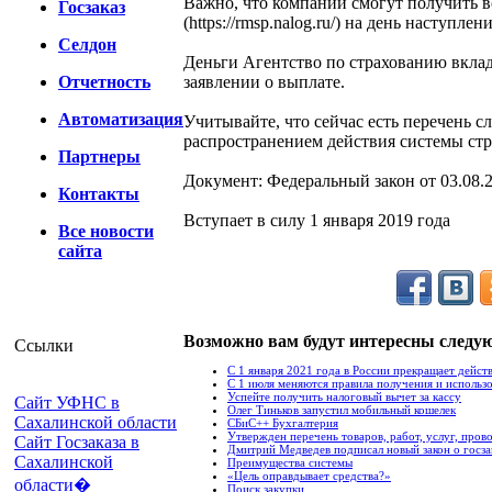
Важно, что компании смогут получить в
Госзаказ
(https://rmsp.nalog.ru/) на день наступлен
Селдон
Деньги Агентство по страхованию вкладов
Отчетность
заявлении о выплате.
Автоматизация
Учитывайте, что сейчас есть перечень сл
распространением действия системы стр
Партнеры
Документ: Федеральный закон от 03.08.
Контакты
Вступает в силу 1 января 2019 года
Все новости
сайта
Возможно вам будут интересны следу
Ссылки
С 1 января 2021 года в России прекращает дейс
С 1 июля меняются правила получения и использ
Успейте получить налоговый вычет за кассу
Сайт УФНС в
Олег Тиньков запустил мобильный кошелек
Сахалинской области
СБиС++ Бухгалтерия
Утвержден перечень товаров, работ, услуг, прово
Сайт Госзаказа в
Дмитрий Медведев подписал новый закон о госза
Сахалинской
Преимущества системы
«Цель оправдывает средства?»
области�
Поиск закупки