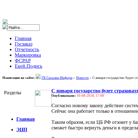
Главная
Госзаказ
Отчетность
Маркировка
ФСРАР
Екей.Подись
Навигация на сайте:
ГК Сахалин-Информ
»
Новости
» С января государство будет ст
С января государство будет страховат
Разделы
Опубликовано:
10-08-2018, 17:00
Согласно новому закону действие систе
Сейчас она работает только в отношени
Главная
Таким образом, если ЦБ РФ отзовет у б
сможет быстро вернуть деньги в пределах
ЭЦП