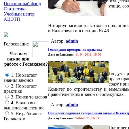
осуществл
Пенсионный фонд
улице, со
Статистика
Учебный центр
АЦЭТП
Нотариус засвидетельствовал подлинно
в Налоговую инспекцию № 46.
Автор:
admin
Голосование
Госзакупки проверят на практике
Что вам
Дата публикации:
11-04-2011, 18:50
важно при
работе с Госзаказом?
Госдума р
1. Не хватает
право пра
знания законов
сразу при
2. Не хватает
Комитет по строительству и земельны
практики
правительством в закон о госзакупках.
3. Поиск тендеров
4. Важно все
Автор:
admin
вышеперечисленное
5. Не работаю с
Президент подписал федеральный закон «Об элект
Госзаказом
Дата публикации:
9-04-2011, 06:31
Президент