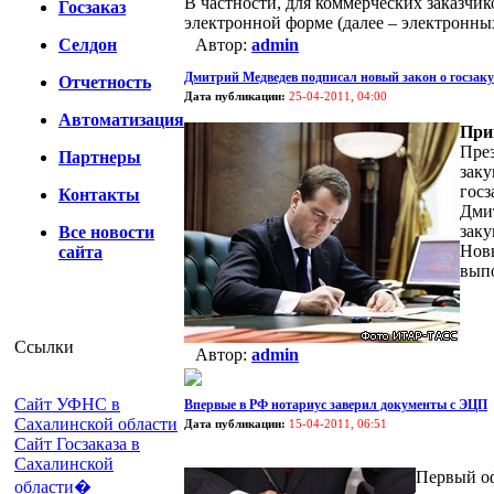
В частности, для коммерческих заказчи
Госзаказ
электронной форме (далее – электронны
Селдон
Автор:
admin
Дмитрий Медведев подписал новый закон о госзак
Отчетность
Дата публикации:
25-04-2011, 04:00
Автоматизация
При
Пре
Партнеры
заку
госз
Контакты
Дми
заку
Все новости
Новы
сайта
выпо
Ссылки
Автор:
admin
Сайт УФНС в
Впервые в РФ нотариус заверил документы с ЭЦП
Сахалинской области
Дата публикации:
15-04-2011, 06:51
Сайт Госзаказа в
Сахалинской
Первый оф
области�