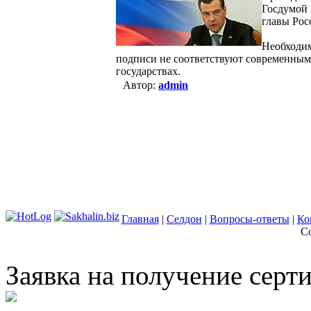
Госдумой 
главы Рос
Необходим
подписи не соответствуют современным
государствах.
Автор:
admin
Главная
|
Селдон
|
Вопросы-ответы
|
Ко
Co
Заявка на получение сер