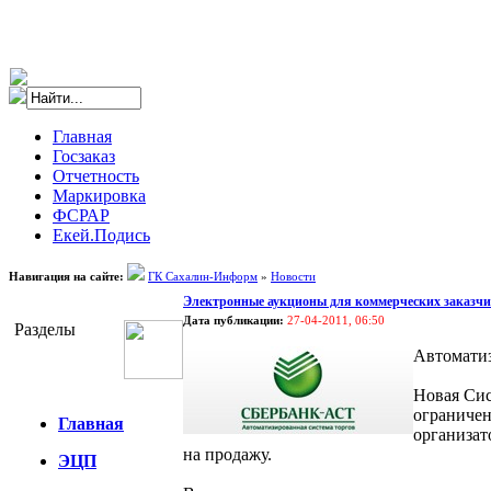
Главная
Госзаказ
Отчетность
Маркировка
ФСРАР
Екей.Подись
Навигация на сайте:
ГК Сахалин-Информ
»
Новости
Электронные аукционы для коммерческих заказч
Дата публикации:
27-04-2011, 06:50
Разделы
Автоматиз
Новая Сис
ограничен
Главная
организат
на продажу.
ЭЦП